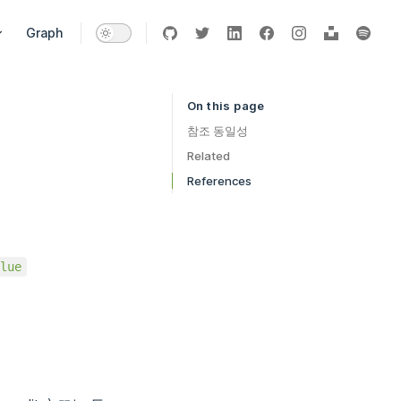
vigation
Graph
On this page
Table of Contents for current page
참조 동일성
Related
References
lue