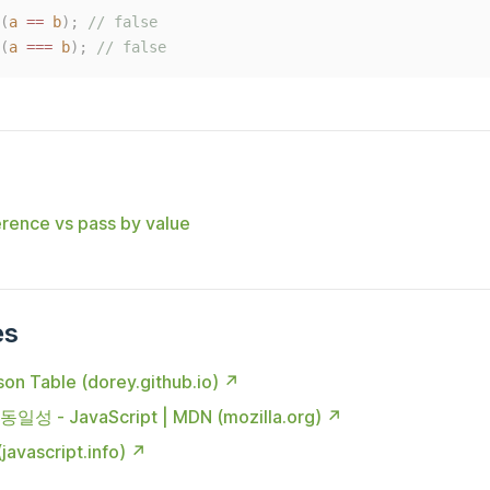
(
a
==
b
);
// false
(
a
===
b
);
// false
erence vs pass by value
es
on Table (dorey.github.io)
성 - JavaScript | MDN (mozilla.org)
vascript.info)