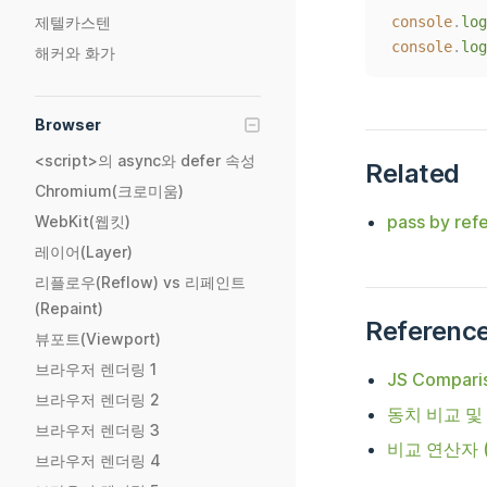
제텔카스텐
console
.
log
console
.
log
해커와 화가
Browser
<script>의 async와 defer 속성
Related
Chromium(크로미움)
pass by ref
WebKit(웹킷)
레이어(Layer)
리플로우(Reflow) vs 리페인트
(Repaint)
Referenc
뷰포트(Viewport)
브라우저 렌더링 1
JS Comparis
브라우저 렌더링 2
동치 비교 및 동일
브라우저 렌더링 3
비교 연산자 (ja
브라우저 렌더링 4