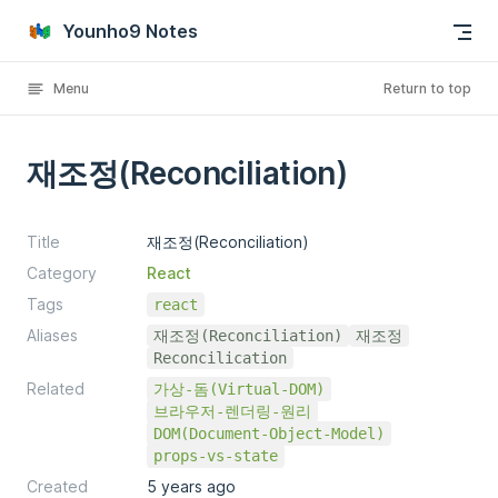
Skip to content
Younho9 Notes
Menu
Return to top
재조정(Reconciliation)
Title
재조정(Reconciliation)
Category
React
Tags
react
Aliases
재조정(Reconciliation)
재조정
Reconcilication
Related
가상-돔(Virtual-DOM)
브라우저-렌더링-원리
DOM(Document-Object-Model)
props-vs-state
Created
5 years ago