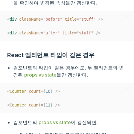
을 확인하여 변경된 속성들만 갱신한다.
jsx
<
div
className
=
"
before
"
title
=
"
stuff
"
/>
<
div
className
=
"
after
"
title
=
"
stuff
"
/>
React 엘리먼트 타입이 같은 경우
컴포넌트의 타입이 같은 경우에도, 두 엘리먼트의 변
경된
props vs state
들만 갱신한다.
jsx
<
Counter
count
={
10
}
/>
<
Counter
count
={
11
}
/>
컴포넌트의
props vs state
이 갱신되면,