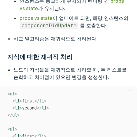
인스턴스는 동일하게 유지되어 렌더링 간
props
vs state
가 유지된다.
props vs state
이 업데이트 되면, 해당 인스턴스의
를 호출한다.
componentDidUpdate
비교 알고리즘은 재귀적으로 처리된다.
자식에 대한 재귀적 처리
노드의 자식들을 재귀적으로 처리할 때, 두 리스트를
순회하고 차이점이 있으면 변경을 생성한다.
jsx
<
ul
>
<
li
>
first
</
li
>
<
li
>
second
</
li
>
</
ul
>
<
ul
>
<
li
>
first
</
li
>