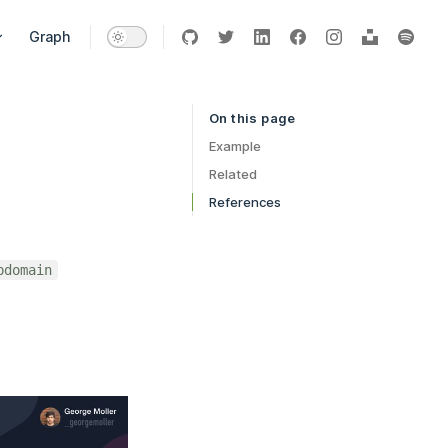
vigation
Graph
On this page
Table of Contents for current page
Example
Related
References
bdomain