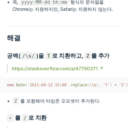
즉,
형식의 문자열을
yyyy-MM-dd hh:mm
Chrome는 지원하지만, Safari는 지원하지 않는다.
해결
공백(
)을
로 치환하고,
를 추가
/\s/
T
Z
https://stackoverflow.com/a/47790371
js
new
Date
(
'
2011-04-12 15:00
'
.
replace
(
/
\s
/
,
'
T
'
)
+
'
Z
'
)
를 포함해야 타임존 오프셋이 추가된다.
Z
를
로 치환
-
/