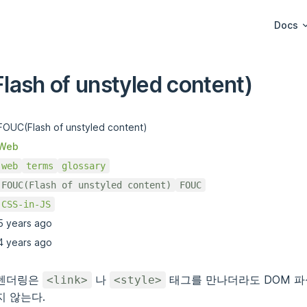
Main Na
Docs
ash of unstyled content)
FOUC(Flash of unstyled content)
Web
web
terms
glossary
FOUC(Flash of unstyled content)
FOUC
CSS-in-JS
5 years ago
4 years ago
 렌더링은
나
태그를 만나더라도 DOM 파
<link>
<style>
지 않는다.