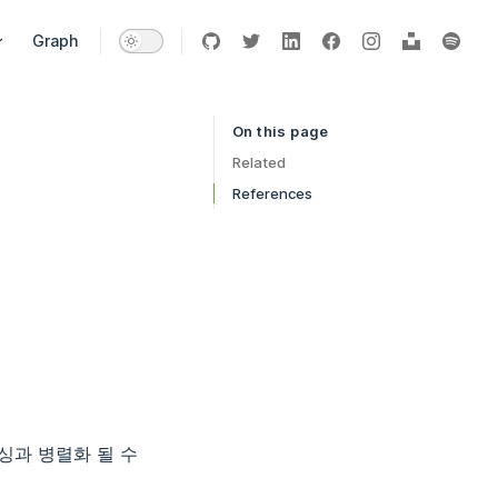
vigation
Graph
On this page
Table of Contents for current page
Related
References
싱과 병렬화 될 수