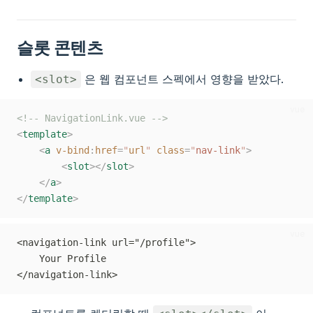
슬롯 콘텐츠
은 웹 컴포넌트 스펙에서 영향을 받았다.
<slot>
vue
<!-- NavigationLink.vue -->
<
template
>
<
a
v-bind
:
href
=
"
url
"
class
=
"
nav-link
"
>
<
slot
></
slot
>
</
a
>
</
template
>
vue
<navigation-link url="/profile">
	Your Profile
</navigation-link>