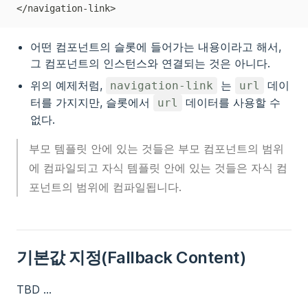
</navigation-link>
어떤 컴포넌트의 슬롯에 들어가는 내용이라고 해서,
그 컴포넌트의 인스턴스와 연결되는 것은 아니다.
위의 예제처럼,
는
데이
navigation-link
url
터를 가지지만, 슬롯에서
데이터를 사용할 수
url
없다.
부모 템플릿 안에 있는 것들은 부모 컴포넌트의 범위
에 컴파일되고 자식 템플릿 안에 있는 것들은 자식 컴
포넌트의 범위에 컴파일됩니다.
기본값 지정(Fallback Content)
TBD ...