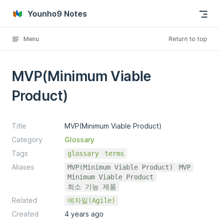
Skip to content
Younho9 Notes
Menu
Return to top
MVP(Minimum Viable
Product)
Title
MVP(Minimum Viable Product)
Category
Glossary
Tags
glossary
terms
Aliases
MVP(Minimum Viable Product)
MVP
Minimum Viable Product
최소 기능 제품
Related
에자일(Agile)
Created
4 years ago